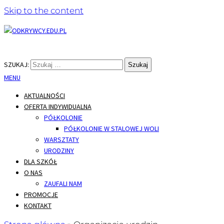
Skip to the content
Naukowy Zawrót Głowy – edukacja z klockami Lego
ODKRYWCY.EDU.PL
SZUKAJ:
MENU
AKTUALNOŚCI
OFERTA INDYWIDUALNA
PÓŁKOLONIE
PÓŁKOLONIE W STALOWEJ WOLI
WARSZTATY
URODZINY
DLA SZKÓŁ
O NAS
ZAUFALI NAM
PROMOCJE
KONTAKT