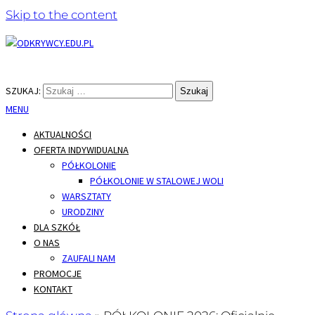
Skip to the content
Naukowy Zawrót Głowy – edukacja z klockami Lego
ODKRYWCY.EDU.PL
SZUKAJ:
MENU
AKTUALNOŚCI
OFERTA INDYWIDUALNA
PÓŁKOLONIE
PÓŁKOLONIE W STALOWEJ WOLI
WARSZTATY
URODZINY
DLA SZKÓŁ
O NAS
ZAUFALI NAM
PROMOCJE
KONTAKT