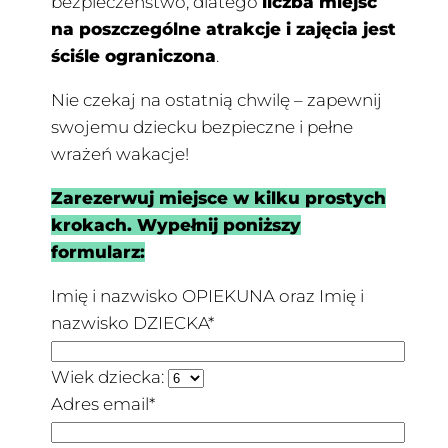
bezpieczeństwo, dlatego
liczba miejsc
na poszczególne atrakcje i zajęcia jest
ściśle ograniczona
.
Nie czekaj na ostatnią chwilę – zapewnij
swojemu dziecku bezpieczne i pełne
wrażeń wakacje!
Zarezerwuj miejsce w kilku prostych
krokach. Wypełnij poniższy
formularz:
Imię i nazwisko OPIEKUNA oraz Imię i
nazwisko DZIECKA*
Wiek dziecka:
Adres email*